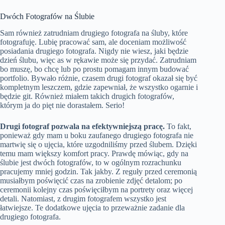
Dwóch Fotografów na Ślubie
Sam również zatrudniam drugiego fotografa na śluby, które
fotografuję. Lubię pracować sam, ale doceniam możliwość
posiadania drugiego fotografa. Nigdy nie wiesz, jaki będzie
dzień ślubu, więc as w rękawie może się przydać. Zatrudniam
bo muszę, bo chcę lub po prostu pomagam innym budować
portfolio. Bywało różnie, czasem drugi fotograf okazał się być
kompletnym leszczem, gdzie zapewniał, że wszystko ogarnie i
będzie git. Również miałem takich drugich fotografów,
którym ja do pięt nie dorastałem. Serio!
Drugi fotograf pozwala na efektywniejszą pracę.
To fakt,
ponieważ gdy mam u boku zaufanego drugiego fotografa nie
martwię się o ujęcia, które uzgodniliśmy przed ślubem. Dzięki
temu mam większy komfort pracy. Prawdę mówiąc, gdy na
ślubie jest dwóch fotografów, to w ogólnym rozrachunku
pracujemy mniej godzin. Tak jakby. Z reguły przed ceremonią
musiałbym poświęcić czas na zrobienie zdjęć detalom; po
ceremonii kolejny czas poświęciłbym na portrety oraz więcej
detali. Natomiast, z drugim fotografem wszystko jest
łatwiejsze. Te dodatkowe ujęcia to przeważnie zadanie dla
drugiego fotografa.