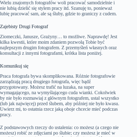
Wielu znajomych fotografów woli pracować samodzielnie i
nie lubią dzielić się stylem pracy itd. Szanuję to, ponieważ
lubię pracować sam, ale są śluby, gdzie to graniczy z cudem.
Zajebisty Drugi Fotograf
Ziomeczki, Janusze, Grażyny… to możliwe. Naprawdę! Jest
kilka kwestii, które moim zdaniem pozwolą Tobie być
najlepszym drugim fotografem. Z przemyśleń własnych oraz
konsultacji z innymi fotografami, krótka lista poniżej.
Komunikuj się
Praca fotografa bywa skomplikowana. Różnie fotografowie
zarządzają pracą drugiego fotografa, więc bądź
przygotowany. Możesz trafić na luzaka, na super
wymagającego, na wymyślającego cuda wianki. Cokolwiek
by nie było rozmawiaj z głównym fotografem, ustal wszystko
(lub jak najwięcej) przed ślubem, aby później nie było kwasu.
Uwierz mi, to ostatnia rzecz jaką oboje chcecie mieć podczas
pracy.
Z podstawowych rzeczy do ustalenia: co możesz (a czego nie
możesz) robić ze zdjęciami po ślubie; czy możesz je mieć w