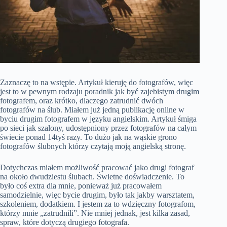
Zaznaczę to na wstępie. Artykuł kieruję do fotografów, więc
jest to w pewnym rodzaju poradnik jak być zajebistym drugim
fotografem, oraz krótko, dlaczego zatrudnić dwóch
fotografów na ślub. Miałem już jedną publikację online w
byciu drugim fotografem w języku angielskim. Artykuł śmiga
po sieci jak szalony, udostępniony przez fotografów na całym
świecie ponad 14tyś razy. To dużo jak na wąskie grono
fotografów ślubnych którzy czytają moją angielską stronę.
Dotychczas miałem możliwość pracować jako drugi fotograf
na około dwudziestu ślubach. Świetne doświadczenie. To
było coś extra dla mnie, ponieważ już pracowałem
samodzielnie, więc bycie drugim, było tak jakby warsztatem,
szkoleniem, dodatkiem. I jestem za to wdzięczny fotografom,
którzy mnie „zatrudnili”. Nie mniej jednak, jest kilka zasad,
spraw, które dotyczą drugiego fotografa.