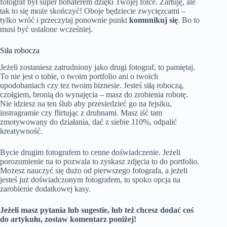
fotograf był super bohaterem dzięki Twojej fotce. Żartuję, ale
tak to się może skończyć! Oboje będziecie zwycięzcami –
tylko wróć i przeczytaj ponownie punkt
komunikuj się
. Bo to
musi być ustalone wcześniej.
Siła robocza
Jeżeli zostaniesz zatrudniony jako drugi fotograf, to pamiętaj.
To nie jest o tobie, o twoim portfolio ani o twoich
upodobaniach czy tez twoim biznesie. Jesteś siłą roboczą,
czołgiem, bronią do wynajęcia – masz do zrobienia robotę.
Nie idziesz na ten ślub aby przesiedzieć go na fejsiku,
instragramie czy flirtując z druhnami. Masz iść tam
zmotywowany do działania, dać z siebie 110%, odpalić
kreatywność.
Bycie drugim fotografem to cenne doświadczenie. Jeżeli
porozumienie na to pozwala to zyskasz zdjęcia to do portfolio.
Możesz nauczyć się dużo od pierwszego fotografa, a jeżeli
jesteś już doświadczonym fotografem, to spoko opcja na
zarobienie dodatkowej kasy.
Jeżeli masz pytania lub sugestie, lub też chcesz dodać coś
do artykułu, zostaw komentarz poniżej!