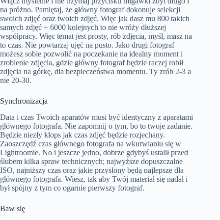
Włącz myślenie i nie trzymaj przycisku migawki zbyt długo i
na próżno. Pamiętaj, że główny fotograf dokonuje selekcji
swoich zdjęć oraz twoich zdjęć. Więc jak dasz mu 800 takich
samych zdjęć + 6000 kolejnych to nie wróży dłuższej
współpracy. Więc temat jest prosty, rób zdjęcia, myśl, masz na
to czas. Nie powtarzaj ujęć na pusto. Jako drugi fotograf
możesz sobie pozwolić na poczekanie na idealny moment i
zrobienie zdjęcia, gdzie główny fotograf będzie raczej robił
zdjęcia na górkę, dla bezpieczeństwa momentu. Ty zrób 2-3 a
nie 20-30.
Synchronizacja
Data i czas Twoich aparatów musi być identyczny z aparatami
głównego fotografa. Nie zapomnij o tym, bo to twoje zadanie.
Będzie niezły klops jak czas zdjęć będzie rozjechany.
Zaoszczędź czas głównego fotografa na wkurwianiu się w
Lightroomie. No i jeszcze jedno, dobrze gdybyś ustalił przed
ślubem kilka spraw technicznych; najwyższe dopuszczalne
ISO, najniższy czas oraz jakie przysłony będą najlepsze dla
głównego fotografa. Wiesz, tak aby Twój materiał się nadał i
był spójny z tym co ogarnie pierwszy fotograf.
Baw się