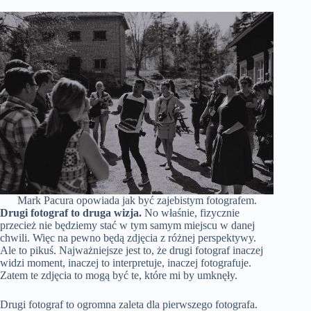
Mark Pacura opowiada jak być zajebistym fotografem.
Drugi fotograf to druga wizja.
No właśnie, fizycznie
przecież nie będziemy stać w tym samym miejscu w danej
chwili. Więc na pewno będą zdjęcia z różnej perspektywy.
Ale to pikuś. Najważniejsze jest to, że drugi fotograf inaczej
widzi moment, inaczej to interpretuje, inaczej fotografuje.
Zatem te zdjęcia to mogą być te, które mi by umknęły.
Drugi fotograf to ogromna zaleta dla pierwszego fotografa.