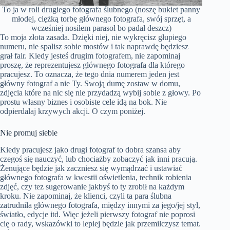
To ja w roli drugiego fotografa ślubnego (noszę bukiet panny
młodej, ciężką torbę głównego fotografa, swój sprzęt, a
wcześniej nosiłem parasol bo padał deszcz)
To moja złota zasada. Dzięki niej, nie wykręcisz głupiego
numeru, nie spalisz sobie mostów i tak naprawdę będziesz
grał fair. Kiedy jesteś drugim fotografem, nie zapominaj
proszę, że reprezentujesz głównego fotografa dla którego
pracujesz. To oznacza, że tego dnia numerem jeden jest
główny fotograf a nie Ty. Swoją dumę zostaw w domu,
zdjęcia które na nic się nie przydadzą wybij sobie z głowy. Po
prostu własny biznes i osobiste cele idą na bok. Nie
odpierdalaj krzywych akcji. O czym poniżej.
Nie promuj siebie
Kiedy pracujesz jako drugi fotograf to dobra szansa aby
czegoś się nauczyć, lub chociażby zobaczyć jak inni pracują.
Żenujące będzie jak zaczniesz się wymądrzać i ustawiać
głównego fotografa w kwestii oświetlenia, technik robienia
zdjęć, czy tez sugerowanie jakbyś to ty zrobił na każdym
kroku. Nie zapominaj, że klienci, czyli ta para ślubna
zatrudniła głównego fotografa, między innymi za jego/jej styl,
światło, edycje itd. Więc jeżeli pierwszy fotograf nie poprosi
cię o rady, wskazówki to lepiej będzie jak przemilczysz temat.