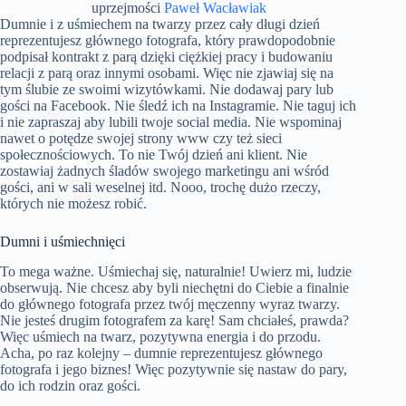
uprzejmości
Paweł Wacławiak
Dumnie i z uśmiechem na twarzy przez cały długi dzień
reprezentujesz głównego fotografa, który prawdopodobnie
podpisał kontrakt z parą dzięki ciężkiej pracy i budowaniu
relacji z parą oraz innymi osobami. Więc nie zjawiaj się na
tym ślubie ze swoimi wizytówkami. Nie dodawaj pary lub
gości na Facebook. Nie śledź ich na Instagramie. Nie taguj ich
i nie zapraszaj aby lubili twoje social media. Nie wspominaj
nawet o potędze swojej strony www czy też sieci
społecznościowych. To nie Twój dzień ani klient. Nie
zostawiaj żadnych śladów swojego marketingu ani wśród
gości, ani w sali weselnej itd. Nooo, trochę dużo rzeczy,
których nie możesz robić.
Dumni i uśmiechnięci
To mega ważne. Uśmiechaj się, naturalnie! Uwierz mi, ludzie
obserwują. Nie chcesz aby byli niechętni do Ciebie a finalnie
do głównego fotografa przez twój męczenny wyraz twarzy.
Nie jesteś drugim fotografem za karę! Sam chciałeś, prawda?
Więc uśmiech na twarz, pozytywna energia i do przodu.
Acha, po raz kolejny – dumnie reprezentujesz głównego
fotografa i jego biznes! Więc pozytywnie się nastaw do pary,
do ich rodzin oraz gości.