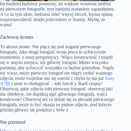
Im bardziej będziesz pomocny, im większe wrażenie zrobisz
na pierwszym fotografie, tym bardziej zostaniesz zapamiętany.
A co za tym idzie, będziesz mieć więcej zleceń, lepszą opinię,
rozpoznawalność dzięki poleceniom w branży. Myślę, że
warto!
Zachowaj dystans
To akurat proste. Nie plącz się pod nogami pierwszego
fotografa. Jako drugi fotograf, twoja praca to uchwycenie
momentów z innej perspektywy. Włącz kreatywność i znajdź
się w innym miejscu, niż główny fotograf. Mimo wszystko
pamiętaj, aby uchwycić wszystko co będzie potrzebne. Nigdy
nie wiesz, może pierwszy fotograf nie zdąży zrobić ważnego
zdjęcia, może rozjedzie mu się ostrość ( chyba że ma już
Sony
A7III
i umie to obsługiwać –
taki żarcik
). Bądź czujny!
Obserwuj, jakie zdjęcia robi pierwszy fotograf, obserwuj jaki
ma obiektyw, nie duplikuj ujęć głównego fotografa, walcz
kreatywnie! Obserwuj też co dzieje się za plecami pierwszego
fotografa, może to być okazja na piękne zdjęcie, pod którym
później główny się podpisze
( hehe )
.
Nie przestrzel