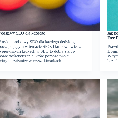
Podstawy SEO dla każdego
Jak p
Free 
Artykuł podstawy SEO dla każdego dedykuję
początkującym w temacie SEO. Darmowa wiedza
Prawd
o pierwszych krokach w SEO to dobry start w
Domai
nowe doświadczenie, które pomoże twojej
W tym
witrynie zaistnieć w wyszukiwarkach.
bez p