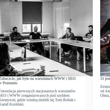
Zobaczcie, jak było na warsztatach WWW i SEO
31 po
w Poznaniu
Zesta
Fotorelacja pierwszych stacjonarnych warsztatów
od At
SEO i WWW zorganizowanych pod szyldem
Olma,
Kreatywni, gdzie wiedzą dzielili się Tom Robak i
Kamil Koziński.