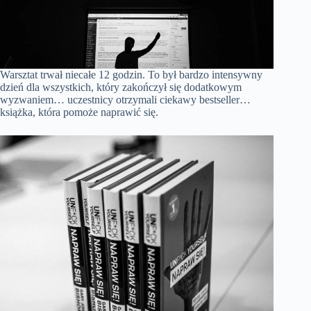
Warsztat trwał niecałe 12 godzin. To był bardzo intensywny
dzień dla wszystkich, który zakończył się dodatkowym
wyzwaniem… uczestnicy otrzymali ciekawy bestseller…
książka, która pomoże naprawić się.