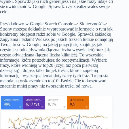
wyniki. Sprawdź jaki ruch generujesz i na jakie frazy udaje Ci
się uwidocznić w Google. Sprawdź czy zrealizowałeś swoje
cele.
Przykładowo w Google Search Console -> Skuteczność ->
Strony możesz dokładnie wypreparować informacje o tym jak
konkretny blogpost radzi sobie w Google. Sprawdź zakładkę
Zapytania i tadam! Widzisz po jakich frazach ludzie odnajdują
Twoją treść w Google, na jakiej pozycji się znajduje, jak
często jest odnajdywania (łączna liczba wyświetleń) oraz jak
często odwiedzana (łączna liczba kliknięć). To wszystkie
informacje, które potrzebujesz do reoptymalizacji. Wybierz
frazy, które widnieją w top20 (czyli tuż poza pierwszą
dziesiątką) i dopisz kilka linijek treści, które uzupełnią
informację i wyczerpią temat dotyczący tych fraz. To prosta
metoda na wskoczenie do top10. Będzie Cię to kosztować
znacznie mniej pracy niż tworzenie treści od nowa.