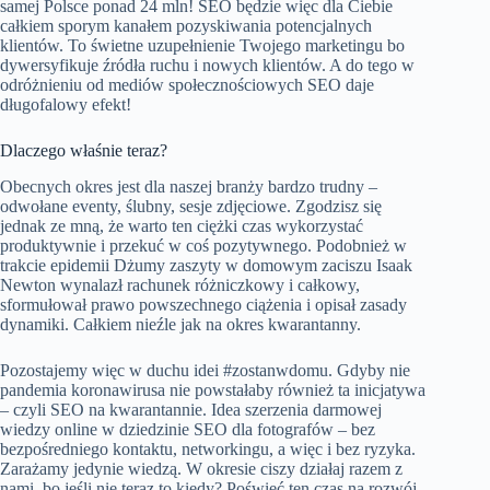
samej Polsce ponad 24 mln! SEO będzie więc dla Ciebie
całkiem sporym kanałem pozyskiwania potencjalnych
klientów. To świetne uzupełnienie Twojego marketingu bo
dywersyfikuje źródła ruchu i nowych klientów. A do tego w
odróżnieniu od mediów społecznościowych SEO daje
długofalowy efekt!
Dlaczego właśnie teraz?
Obecnych okres jest dla naszej branży bardzo trudny –
odwołane eventy, ślubny, sesje zdjęciowe. Zgodzisz się
jednak ze mną, że warto ten ciężki czas wykorzystać
produktywnie i przekuć w coś pozytywnego. Podobnież w
trakcie epidemii Dżumy zaszyty w domowym zaciszu Isaak
Newton wynalazł rachunek różniczkowy i całkowy,
sformułował prawo powszechnego ciążenia i opisał zasady
dynamiki. Całkiem nieźle jak na okres kwarantanny.
Pozostajemy więc w duchu idei #zostanwdomu. Gdyby nie
pandemia koronawirusa nie powstałaby również ta inicjatywa
– czyli SEO na kwarantannie. Idea szerzenia darmowej
wiedzy online w dziedzinie SEO dla fotografów – bez
bezpośredniego kontaktu, networkingu, a więc i bez ryzyka.
Zarażamy jedynie wiedzą. W okresie ciszy działaj razem z
nami, bo jeśli nie teraz to kiedy? Poświęć ten czas na rozwój