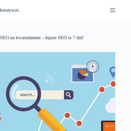
Przejdź
do
kreatywni.
treści
SEO na kwarantannie – lepsze SEO w 7 dni!