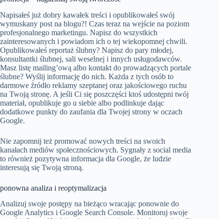
Napisałeś już dobry kawałek treści i opublikowałeś swój
wymuskany post na blogu?! Czas teraz na wejście na poziom
profesjonalnego marketingu. Napisz do wszystkich
zainteresowanych i powiadom ich o tej wiekopomnej chwili.
Opublikowałeś reportaż ślubny? Napisz do pary młodej,
konsultantki ślubnej, sali weselnej i innych usługodawców.
Masz listę mailing’ową albo kontakt do prowadzących portale
ślubne? Wyślij informację do nich. Każda z tych osób to
darmowe źródło reklamy szeptanej oraz jakościowego ruchu
na Twoją stronę. A jeśli Ci się poszczęści ktoś udostępni twój
materiał, opublikuje go u siebie albo podlinkuje dając
dodatkowe punkty do zaufania dla Twojej strony w oczach
Google.
Nie zapomnij też promować nowych treści na swoich
kanałach mediów społecznościowych. Sygnały z social media
to również pozytywna informacja dla Google, że ludzie
interesują się Twoją stroną.
ponowna analiza i reoptymalizacja
Analizuj swoje postępy na bieżąco wracając ponownie do
Google Analytics i Google Search Console. Monitoruj swoje