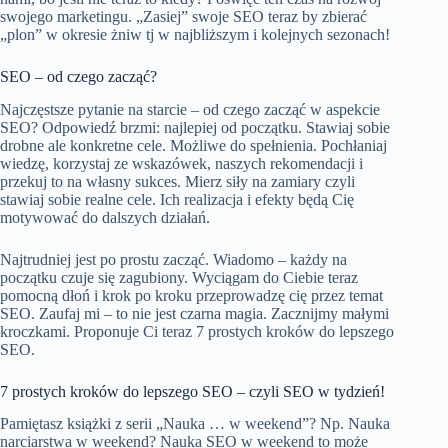
swojego marketingu. „Zasiej” swoje SEO teraz by zbierać
„plon” w okresie żniw tj w najbliższym i kolejnych sezonach!
SEO – od czego zacząć?
Najczęstsze pytanie na starcie – od czego zacząć w aspekcie
SEO? Odpowiedź brzmi: najlepiej od początku. Stawiaj sobie
drobne ale konkretne cele. Możliwe do spełnienia. Pochłaniaj
wiedzę, korzystaj ze wskazówek, naszych rekomendacji i
przekuj to na własny sukces. Mierz siły na zamiary czyli
stawiaj sobie realne cele. Ich realizacja i efekty będą Cię
motywować do dalszych działań.
Najtrudniej jest po prostu zacząć. Wiadomo – każdy na
początku czuje się zagubiony. Wyciągam do Ciebie teraz
pomocną dłoń i krok po kroku przeprowadzę cię przez temat
SEO. Zaufaj mi – to nie jest czarna magia. Zacznijmy małymi
kroczkami. Proponuje Ci teraz 7 prostych kroków do lepszego
SEO.
7 prostych kroków do lepszego SEO – czyli SEO w tydzień!
Pamiętasz książki z serii „Nauka … w weekend”? Np. Nauka
narciarstwa w weekend? Nauka SEO w weekend to może