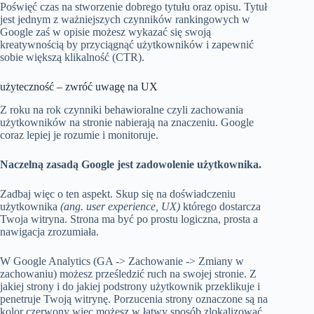
Poświęć czas na stworzenie dobrego tytułu oraz opisu. Tytuł
jest jednym z ważniejszych czynników rankingowych w
Google zaś w opisie możesz wykazać się swoją
kreatywnością by przyciągnąć użytkowników i zapewnić
sobie większą klikalność (CTR).
użyteczność – zwróć uwagę na UX
Z roku na rok czynniki behawioralne czyli zachowania
użytkowników na stronie nabierają na znaczeniu. Google
coraz lepiej je rozumie i monitoruje.
Naczelną zasadą Google jest zadowolenie użytkownika.
Zadbaj więc o ten aspekt. Skup się na doświadczeniu
użytkownika
(ang. user experience, UX)
którego dostarcza
Twoja witryna. Strona ma być po prostu logiczna, prosta a
nawigacja zrozumiała.
W Google Analytics (GA -> Zachowanie -> Zmiany w
zachowaniu) możesz prześledzić ruch na swojej stronie. Z
jakiej strony i do jakiej podstrony użytkownik przeklikuje i
penetruje Twoją witrynę. Porzucenia strony oznaczone są na
kolor czerwony więc możesz w łatwy sposób zlokalizować