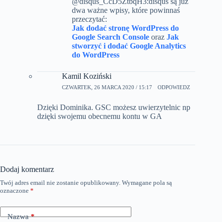
@disqus_CcD5ZtbqH3:disqus są już
dwa ważne wpisy, które powinnaś
przeczytać:
Jak dodać stronę WordPress do
Google Search Console
oraz
Jak
stworzyć i dodać Google Analytics
do WordPress
Kamil Koziński
CZWARTEK, 26 MARCA 2020 / 15:17
ODPOWIEDZ
Dzięki Dominika. GSC możesz uwierzytelnic np
dzięki swojemu obecnemu kontu w GA
Dodaj komentarz
Twój adres email nie zostanie opublikowany.
Wymagane pola są
oznaczone
*
Nazwa
*