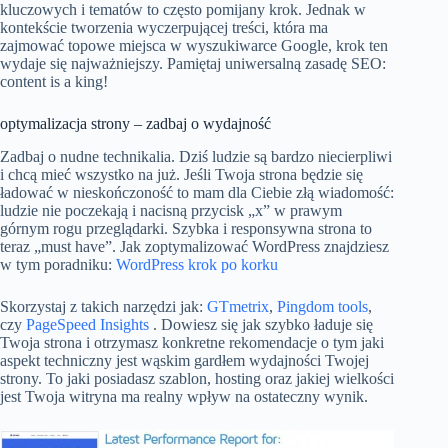
kluczowych i tematów to często pomijany krok. Jednak w
kontekście tworzenia wyczerpującej treści, która ma
zajmować topowe miejsca w wyszukiwarce Google, krok ten
wydaje się najważniejszy. Pamiętaj uniwersalną zasadę SEO:
content is a king!
optymalizacja strony – zadbaj o wydajność
Zadbaj o nudne technikalia. Dziś ludzie są bardzo niecierpliwi
i chcą mieć wszystko na już. Jeśli Twoja strona będzie się
ładować w nieskończoność to mam dla Ciebie złą wiadomość:
ludzie nie poczekają i nacisną przycisk „x” w prawym
górnym rogu przeglądarki. Szybka i responsywna strona to
teraz „must have”. Jak zoptymalizować WordPress znajdziesz
w tym poradniku:
WordPress krok po korku
Skorzystaj z takich narzędzi jak:
GTmetrix
,
Pingdom tools
,
czy
PageSpeed Insights
. Dowiesz się jak szybko ładuje się
Twoja strona i otrzymasz konkretne rekomendacje o tym jaki
aspekt techniczny jest wąskim gardłem wydajności Twojej
strony. To jaki posiadasz szablon, hosting oraz jakiej wielkości
jest Twoja witryna ma realny wpływ na ostateczny wynik.