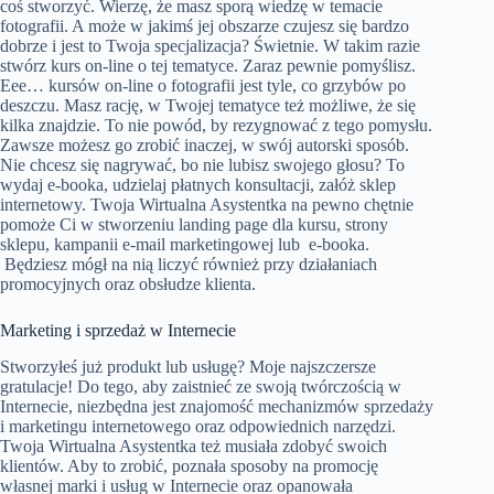
coś stworzyć. Wierzę, że masz sporą wiedzę w temacie
fotografii. A może w jakimś jej obszarze czujesz się bardzo
dobrze i jest to Twoja specjalizacja? Świetnie. W takim razie
stwórz kurs on-line o tej tematyce. Zaraz pewnie pomyślisz.
Eee… kursów on-line o fotografii jest tyle, co grzybów po
deszczu. Masz rację, w Twojej tematyce też możliwe, że się
kilka znajdzie. To nie powód, by rezygnować z tego pomysłu.
Zawsze możesz go zrobić inaczej, w swój autorski sposób.
Nie chcesz się nagrywać, bo nie lubisz swojego głosu? To
wydaj e-booka, udzielaj płatnych konsultacji, załóż sklep
internetowy. Twoja Wirtualna Asystentka na pewno chętnie
pomoże Ci w stworzeniu landing page dla kursu, strony
sklepu, kampanii e-mail marketingowej lub e-booka.
Będziesz mógł na nią liczyć również przy działaniach
promocyjnych oraz obsłudze klienta.
Marketing i sprzedaż w Internecie
Stworzyłeś już produkt lub usługę? Moje najszczersze
gratulacje! Do tego, aby zaistnieć ze swoją twórczością w
Internecie, niezbędna jest znajomość mechanizmów sprzedaży
i marketingu internetowego oraz odpowiednich narzędzi.
Twoja Wirtualna Asystentka też musiała zdobyć swoich
klientów. Aby to zrobić, poznała sposoby na promocję
własnej marki i usług w Internecie oraz opanowała