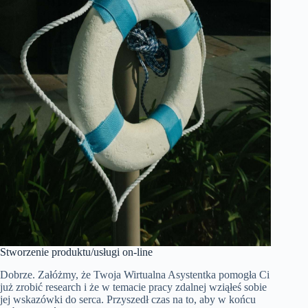
Stworzenie produktu/usługi on-line
Dobrze. Załóżmy, że Twoja Wirtualna Asystentka pomogła Ci
już zrobić research i że w temacie pracy zdalnej wziąłeś sobie
jej wskazówki do serca. Przyszedł czas na to, aby w końcu