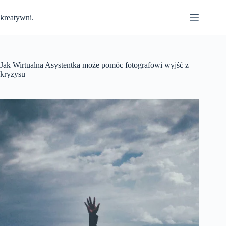
Przejdź
do
kreatywni.
treści
Jak Wirtualna Asystentka może pomóc fotografowi wyjść z
kryzysu