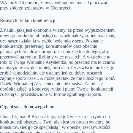
WA może Ci pomóc, żebyś niedługo nie musiał pracować
przy zbiorze szparagów w Niemczech.
Research rynku i konkurencji
Z nauki, jaką jest ekonomia wiemy, że przed wypuszczeniem
nowego produktu lub usługi na rynek należy zorientować się,
czy nasze działania w ogóle będą miały sens. Poznanie
konkurencji, preferencji konsumentów oraz obecnie
panujących trendów i prognoz jest niezbędne do tego, aby
przetrwać na rynku. Robimy więc research. A właściwie to
robi to Twoja Wirtualna Asystentka, bo przecież ma to czarno
na białym w swoich umiejętnościach. Oczywiście możesz go
zrobić samodzielnie, ale ustalmy jedno, dobry research
zajmuje sporo czasu. A może jest tak, że nie lubisz tego robić.
Dzięki Wirtualnej Asystentce nic nie musisz. Zajmij się
obróbką zdjęć, a kondycję rynku i plany Twojej konkurencji
zostaną Ci przedstawione w formie zgrabnego raportu.
Organizacja domowego biura
I tutaj Cię mam! Bo co z tego, że już wiesz co na rynku i u
konkurencji piszczy, a Twój plan jest po prostu świetny, bo
konsultowałeś go ze specjalistą? W obecnej rzeczywistości
pewnie wolisz się nie narażać i przyłączyć do akcji