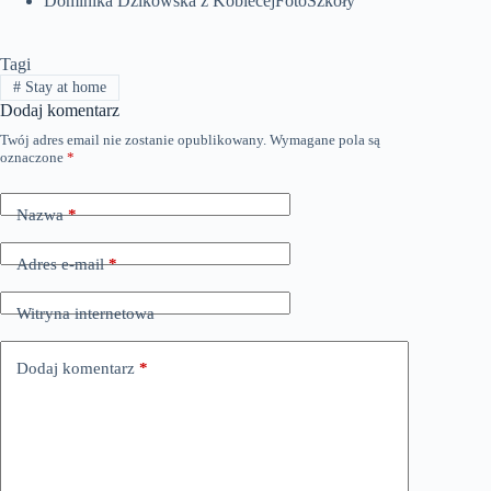
Dominika Dzikowska z KobiecejFotoSzkoły
Tagi
#
Stay at home
Dodaj komentarz
Twój adres email nie zostanie opublikowany.
Wymagane pola są
oznaczone
*
Nazwa
*
Adres e-mail
*
Witryna internetowa
Dodaj komentarz
*