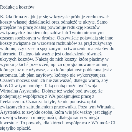
Redukcja kosztów
Każda firma znajdując się w kryzysie próbuje zredukować
koszty własnej działalności oraz odnaleźć te ukryte. Samo
przejście na pracę zdalną powoduje redukcję kosztów
związanych z brakiem dojazdów lub Twoim utraconym
czasem spędzonym w drodze. Oczywiście pojawiają się inne
koszty związane ze wzrostem rachunków za prąd zużywany
w domu, czy czasem spędzonym na tworzeniu materiałów do
Internetu. Dlatego tak ważne jest odnalezienie również
ukrytych kosztów. Należą do nich koszty, które płacimy w
wyniku jakichś przeoczeń, np. za oprogramowanie online,
którego już nie używasz, a za które płatność pobierana jest z
automatu, lub plan taryfowy, którego nie wykorzystujesz.
Czasem możesz sam ich nie zauważać, dlatego warto, aby
ktoś Ci w tym pomógł. Taką osobą może być Twoja
Wirtualna Asystentka. Dobrze też wziąć pod uwagę, że
podejmując współpracę z WA podejmujesz pracę z
freelancerem. Oznacza to tyle, że nie ponosisz opłat
związanych z zatrudnieniem pracownika. Poza tym Wirtualna
Asystentka to zwykle osoba, która wie jak ważny jest ciągły
rozwój własnych umiejętności, dlatego sama w niego
inwestuje. To powody, dla których współpraca z WA może Ci
się tylko opłacić.