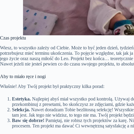
Czas projektu
Wiesz, to wszystko zależy od Ciebie. Może to być jeden dzień, tydzień, 
potrzebujesz mieć terminu ukończenia. To pojęcie względne, tak jak j
jego życie oraz naszą miłość do Leo. Projekt bez końca… teoretycznie 
Nawet jeżeli nie jesteś pewien co do czasu swojego projektu, to absolu
Aby to miało ręce i nogi
Właśnie! Aby Twój projekt był praktyczny kilka porad:
Estetyka.
Najlepiej abyś miał wszystko pod kontrolą. Używaj do 
przekombinuj z presetami, bo skończysz ze zdjęciami, gdzie każde
Selekcja.
Nawet doradzam Tobie bezlitosną selekcję! Wszystkie s
tam jest. Jak tego nie widzisz, to tego nie ma. Twój projekt będz
Baw się dobrze!
Pamiętaj, nie robisz tych projektów za karę. Nik
procesem. Ten projekt ma dawać Ci wewnętrzną satysfakcję a n