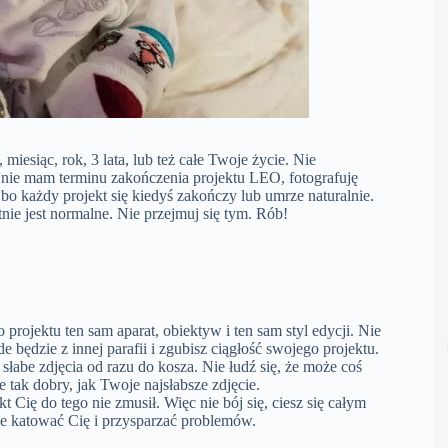
miesiąc, rok, 3 lata, lub też całe Twoje życie. Nie
a nie mam terminu zakończenia projektu LEO, fotografuję
bo każdy projekt się kiedyś zakończy lub umrze naturalnie.
tnie jest normalne. Nie przejmuj się tym. Rób!
projektu ten sam aparat, obiektyw i ten sam styl edycji. Nie
 będzie z innej parafii i zgubisz ciągłość swojego projektu.
łabe zdjęcia od razu do kosza. Nie łudź się, że może coś
ie tak dobry, jak Twoje najsłabsze zdjęcie.
t Cię do tego nie zmusił. Więc nie bój się, ciesz się całym
ie katować Cię i przysparzać problemów.