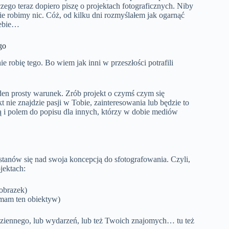
go teraz dopiero piszę o projektach fotograficznych. Niby
e robimy nic. Cóż, od kilku dni rozmyślałem jak ogarnąć
iebie…
go
e robię tego. Bo wiem jak inni w przeszłości potrafili
eden prosty warunek. Zrób projekt o czymś czym się
kt nie znajdzie pasji w Tobie, zainteresowania lub będzie to
ą i polem do popisu dla innych, którzy w dobie mediów
astanów się nad swoja koncepcją do sfotografowania. Czyli,
jektach:
 obrazek)
 mam ten obiektyw)
odziennego, lub wydarzeń, lub też Twoich znajomych… tu też