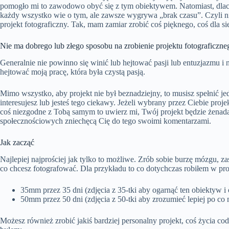
pomogło mi to zawodowo obyć się z tym obiektywem. Natomiast, dlacze
każdy wszystko wie o tym, ale zawsze wygrywa „brak czasu”. Czyli ni
projekt fotograficzny. Tak, mam zamiar zrobić coś pięknego, coś dla s
Nie ma dobrego lub złego sposobu na zrobienie projektu fotograficzne
Generalnie nie powinno się winić lub hejtować pasji lub entuzjazmu i ni
hejtować moją pracę, która była czystą pasją.
Mimo wszystko, aby projekt nie był beznadziejny, to musisz spełnić j
interesujesz lub jesteś tego ciekawy. Jeżeli wybrany przez Ciebie proje
coś niezgodne z Tobą samym to uwierz mi, Twój projekt będzie żenad
społecznościowych zniechęcą Cię do tego swoimi komentarzami.
Jak zacząć
Najlepiej najprościej jak tylko to możliwe. Zrób sobie burzę mózgu, z
co chcesz fotografować. Dla przykładu to co dotychczas robiłem w pro
35mm przez 35 dni (zdjęcia z 35-tki aby ogarnąć ten obiektyw i
50mm przez 50 dni (zdjęcia z 50-tki aby zrozumieć lepiej po co
Możesz również zrobić jakiś bardziej personalny projekt, coś życia c