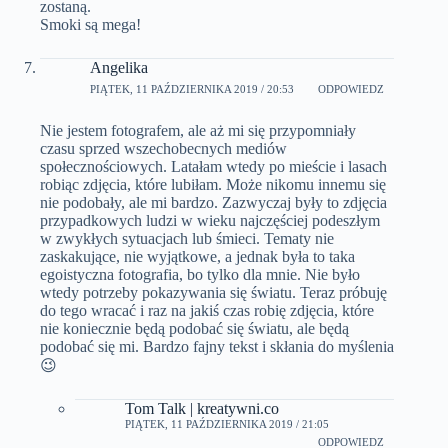
zostaną.
Smoki są mega!
Angelika
PIĄTEK, 11 PAŹDZIERNIKA 2019 / 20:53
ODPOWIEDZ
Nie jestem fotografem, ale aż mi się przypomniały
czasu sprzed wszechobecnych mediów
społecznościowych. Latałam wtedy po mieście i lasach
robiąc zdjęcia, które lubiłam. Może nikomu innemu się
nie podobały, ale mi bardzo. Zazwyczaj były to zdjęcia
przypadkowych ludzi w wieku najczęściej podeszłym
w zwykłych sytuacjach lub śmieci. Tematy nie
zaskakujące, nie wyjątkowe, a jednak była to taka
egoistyczna fotografia, bo tylko dla mnie. Nie było
wtedy potrzeby pokazywania się światu. Teraz próbuję
do tego wracać i raz na jakiś czas robię zdjęcia, które
nie koniecznie będą podobać się światu, ale będą
podobać się mi. Bardzo fajny tekst i skłania do myślenia
😉
Tom Talk | kreatywni.co
PIĄTEK, 11 PAŹDZIERNIKA 2019 / 21:05
ODPOWIEDZ