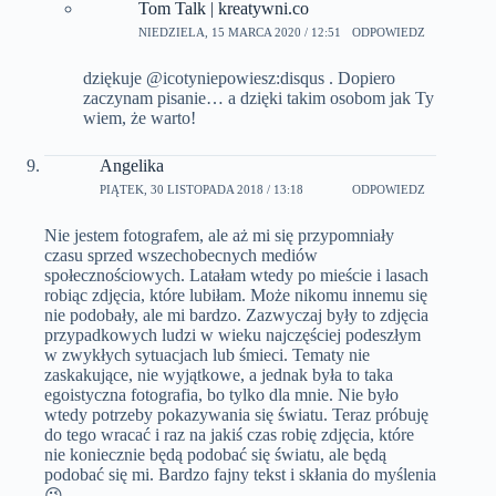
Tom Talk | kreatywni.co
NIEDZIELA, 15 MARCA 2020 / 12:51
ODPOWIEDZ
dziękuje @icotyniepowiesz:disqus . Dopiero
zaczynam pisanie… a dzięki takim osobom jak Ty
wiem, że warto!
Angelika
PIĄTEK, 30 LISTOPADA 2018 / 13:18
ODPOWIEDZ
Nie jestem fotografem, ale aż mi się przypomniały
czasu sprzed wszechobecnych mediów
społecznościowych. Latałam wtedy po mieście i lasach
robiąc zdjęcia, które lubiłam. Może nikomu innemu się
nie podobały, ale mi bardzo. Zazwyczaj były to zdjęcia
przypadkowych ludzi w wieku najczęściej podeszłym
w zwykłych sytuacjach lub śmieci. Tematy nie
zaskakujące, nie wyjątkowe, a jednak była to taka
egoistyczna fotografia, bo tylko dla mnie. Nie było
wtedy potrzeby pokazywania się światu. Teraz próbuję
do tego wracać i raz na jakiś czas robię zdjęcia, które
nie koniecznie będą podobać się światu, ale będą
podobać się mi. Bardzo fajny tekst i skłania do myślenia
😉