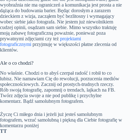
wyobraźnia nie ma ograniczeń a komunikacja jest prosta a nie
dążąca do budowania barier. Będąc dorosłym a zarazem
dzieckiem z wizja, zacząłem być bezlitosny i wymagający
wobec siebie jako fotografa. Nie jestem już niewolnikiem
cudzej opinii, osądzam sam siebie. Mimo wszystko traktuję
moją zabawę fotograficzną poważnie, ponieważ poza
prywatnymi zdjęciami czy też
projektami
fotograficznymi
przyjmuję w większości płatne zlecenia od
klientów.
Ale o co chodzi?
No właśnie. Chodzi o to abyś czerpał radość i robił to co
lubisz. Nie namawiam Cię do rewolucji, porzucenia mediów
społecznościowych. Zacznij od prostych-trudnych rzeczy.
Rób swoją fotografię, zapomnij o trendach, lajkach na FB.
Twórz zdjęcia swoje a nie pod publikę i przychylne
komentarz. Bądź samolubnym fotografem.
Życzę Ci miłego dnia i jeżeli już jesteś samolubnym
fotografem, wrzuć samolubną i piękną dla Ciebie fotografię w
komentarzu poniżej
TT