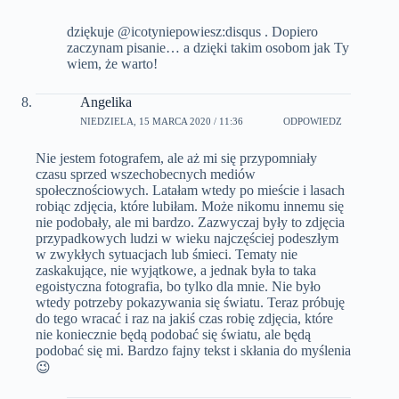
dziękuje @icotyniepowiesz:disqus . Dopiero
zaczynam pisanie… a dzięki takim osobom jak Ty
wiem, że warto!
Angelika
NIEDZIELA, 15 MARCA 2020 / 11:36
ODPOWIEDZ
Nie jestem fotografem, ale aż mi się przypomniały
czasu sprzed wszechobecnych mediów
społecznościowych. Latałam wtedy po mieście i lasach
robiąc zdjęcia, które lubiłam. Może nikomu innemu się
nie podobały, ale mi bardzo. Zazwyczaj były to zdjęcia
przypadkowych ludzi w wieku najczęściej podeszłym
w zwykłych sytuacjach lub śmieci. Tematy nie
zaskakujące, nie wyjątkowe, a jednak była to taka
egoistyczna fotografia, bo tylko dla mnie. Nie było
wtedy potrzeby pokazywania się światu. Teraz próbuję
do tego wracać i raz na jakiś czas robię zdjęcia, które
nie koniecznie będą podobać się światu, ale będą
podobać się mi. Bardzo fajny tekst i skłania do myślenia
😉