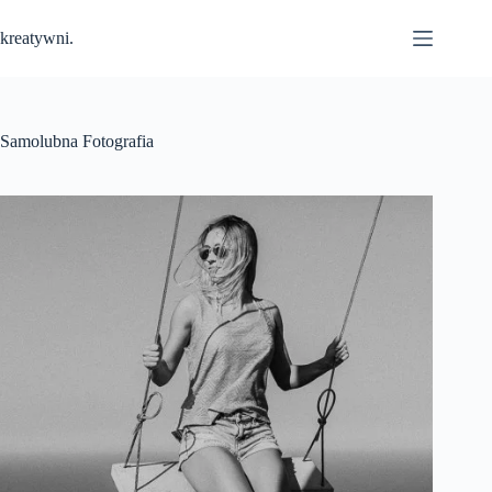
Przejdź
do
kreatywni.
treści
Samolubna Fotografia