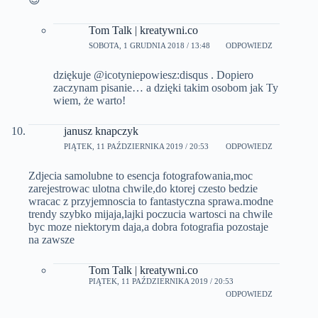
Tom Talk | kreatywni.co
SOBOTA, 1 GRUDNIA 2018 / 13:48
ODPOWIEDZ
dziękuje @icotyniepowiesz:disqus . Dopiero
zaczynam pisanie… a dzięki takim osobom jak Ty
wiem, że warto!
janusz knapczyk
PIĄTEK, 11 PAŹDZIERNIKA 2019 / 20:53
ODPOWIEDZ
Zdjecia samolubne to esencja fotografowania,moc
zarejestrowac ulotna chwile,do ktorej czesto bedzie
wracac z przyjemnoscia to fantastyczna sprawa.modne
trendy szybko mijaja,lajki poczucia wartosci na chwile
byc moze niektorym daja,a dobra fotografia pozostaje
na zawsze
Tom Talk | kreatywni.co
PIĄTEK, 11 PAŹDZIERNIKA 2019 / 20:53
ODPOWIEDZ