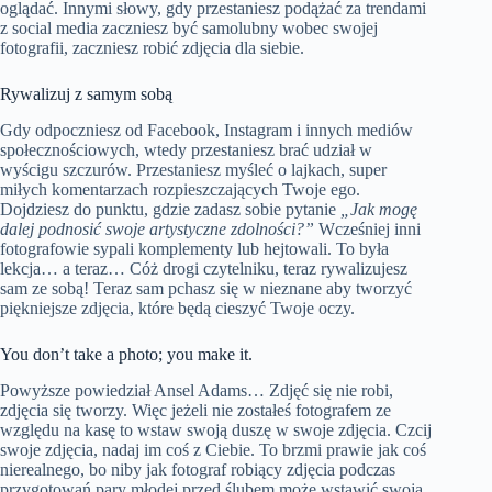
oglądać. Innymi słowy, gdy przestaniesz podążać za trendami
z social media zaczniesz być samolubny wobec swojej
fotografii, zaczniesz robić zdjęcia dla siebie.
Rywalizuj z samym sobą
Gdy odpoczniesz od Facebook, Instagram i innych mediów
społecznościowych, wtedy przestaniesz brać udział w
wyścigu szczurów. Przestaniesz myśleć o lajkach, super
miłych komentarzach rozpieszczających Twoje ego.
Dojdziesz do punktu, gdzie zadasz sobie pytanie
„Jak mogę
dalej podnosić swoje artystyczne zdolności?”
Wcześniej inni
fotografowie sypali komplementy lub hejtowali. To była
lekcja… a teraz… Cóż drogi czytelniku, teraz rywalizujesz
sam ze sobą! Teraz sam pchasz się w nieznane aby tworzyć
piękniejsze zdjęcia, które będą cieszyć Twoje oczy.
You don’t take a photo; you make it.
Powyższe powiedział Ansel Adams… Zdjęć się nie robi,
zdjęcia się tworzy. Więc jeżeli nie zostałeś fotografem ze
względu na kasę to wstaw swoją duszę w swoje zdjęcia. Czcij
swoje zdjęcia, nadaj im coś z Ciebie. To brzmi prawie jak coś
nierealnego, bo niby jak fotograf robiący zdjęcia podczas
przygotowań pary młodej przed ślubem może wstawić swoją