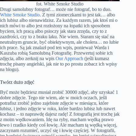
fot. White Smoke Studio
Drugi samolubny fotograf… może nie fotograf, bo to duo.
White Smoke Studio
. Z tymi ziomeczkami to jest tak… albo
ich lubisz albo nienawidzisz. Za każdym razem, jak ktoś mi o
nich mówi to albo jest rozłożony na łopatki ich sposobem
byciem, ich pracą albo psioczy jak stara zrzęda, czy to z
zazdrości, czy to z braku laku. Nie wiem. Staram się stać na
neutralnym gruncie, być obiektywnym, ale cholera… no lubie
ich prace. Są jak znalazł pod ten wpis, ponieważ Warda i
Kaszuba robią Samolubną Fotografię. Przewertuj sobie ich
zdjęcia, albo zerknij na wpis
Our Approach
(jeśli kumasz
trochę pisany angielski, jak nie to po prostu zobacz ich wpisy
na blogu).
Twórz dużo zdjęć
Być może będziesz musiał zrobić 30000 zdjęć, aby uzyskać 1
dobre zdjęcie. Tego nie wiem, ale w moich oczach, jeśli
potrafisz zrobić jedno zajebiste zdjęcie w miesiącu, które
lubisz, i jedno zdjęcie w roku, które bardzo lubisz lub nawet
kochasz – to naprawdę dajesz radę! Z fotografią jest trochę jak
z moim wędkowaniem. Idę na ryby, macham wędką prawo
lewo i rzadko kiedy coś łowię. Ale macham tą wędką więcej,
zaczynam rozumieć, uczyć się i łowię częściej. W fotografii,
im bardziej ćwiczysz ostrość wzroku, im lepiej wizualizujesz