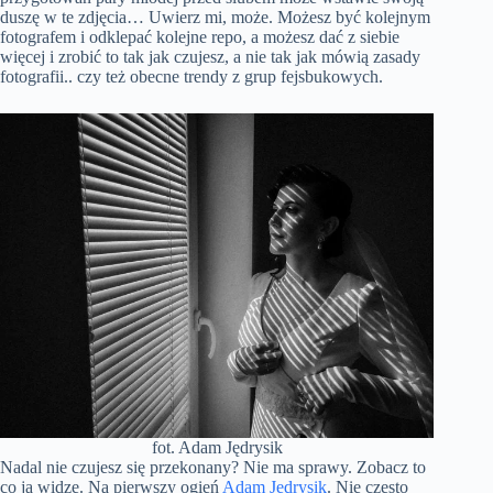
duszę w te zdjęcia… Uwierz mi, może. Możesz być kolejnym
fotografem i odklepać kolejne repo, a możesz dać z siebie
więcej i zrobić to tak jak czujesz, a nie tak jak mówią zasady
fotografii.. czy też obecne trendy z grup fejsbukowych.
fot. Adam Jędrysik
Nadal nie czujesz się przekonany? Nie ma sprawy. Zobacz to
co ja widzę. Na pierwszy ogień
Adam Jędrysik
. Nie często