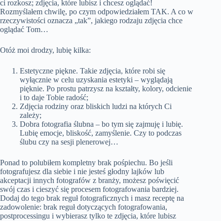
ci rozkosz; zdjęcia, które lubisz i chcesz oglądać!
Rozmyślałem chwilę, po czym odpowiedziałem TAK. A co w
rzeczywistości oznacza „tak”, jakiego rodzaju zdjęcia chce
oglądać Tom…
Otóż moi drodzy, lubię kilka:
Estetyczne piękne. Takie zdjęcia, które robi się
wyłącznie w celu uzyskania estetyki – wyglądają
pięknie. Po prostu patrzysz na kształty, kolory, odcienie
i to daje Tobie radość;
Zdjęcia rodziny oraz bliskich ludzi na których Ci
zależy;
Dobra fotografia ślubna – bo tym się zajmuję i lubię.
Lubię emocje, bliskość, zamyślenie. Czy to podczas
ślubu czy na sesji plenerowej…
Ponad to polubiłem kompletny brak pośpiechu. Bo jeśli
fotografujesz dla siebie i nie jesteś głodny lajków lub
akceptacji innych fotografów z branży, możesz poświęcić
swój czas i cieszyć się procesem fotografowania bardziej.
Dodaj do tego brak reguł fotograficznych i masz receptę na
zadowolenie: brak reguł dotyczących fotografowania,
postprocessingu i wybierasz tylko te zdjęcia, które lubisz