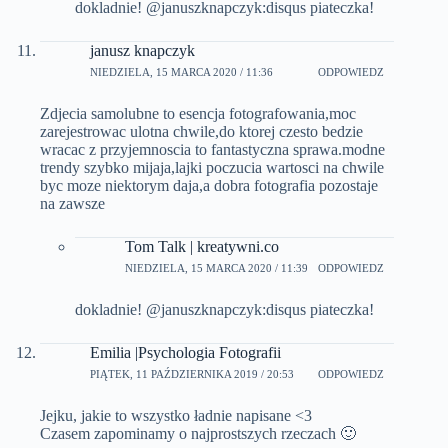
dokladnie! @januszknapczyk:disqus piateczka!
janusz knapczyk
NIEDZIELA, 15 MARCA 2020 / 11:36
ODPOWIEDZ
Zdjecia samolubne to esencja fotografowania,moc
zarejestrowac ulotna chwile,do ktorej czesto bedzie
wracac z przyjemnoscia to fantastyczna sprawa.modne
trendy szybko mijaja,lajki poczucia wartosci na chwile
byc moze niektorym daja,a dobra fotografia pozostaje
na zawsze
Tom Talk | kreatywni.co
NIEDZIELA, 15 MARCA 2020 / 11:39
ODPOWIEDZ
dokladnie! @januszknapczyk:disqus piateczka!
Emilia |Psychologia Fotografii
PIĄTEK, 11 PAŹDZIERNIKA 2019 / 20:53
ODPOWIEDZ
Jejku, jakie to wszystko ładnie napisane <3
Czasem zapominamy o najprostszych rzeczach 🙂